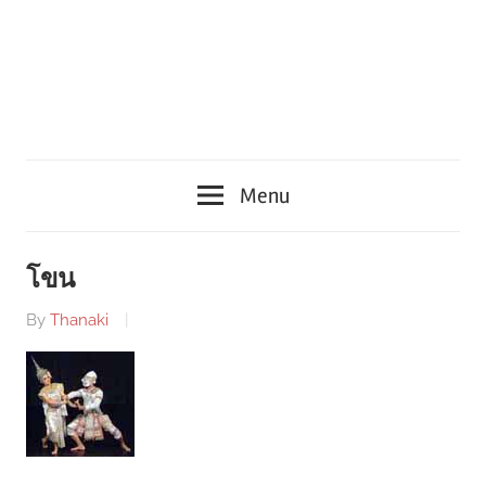
Menu
โขน
By
Thanaki