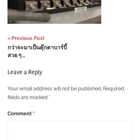
Post
Previous Post
กว่าจะมาเป็นตุ๊กตาบาร์บี้
navigation
สวย ๆ ..
Leave a Reply
Your email address will not be published.
Required
fields are marked
*
Comment
*