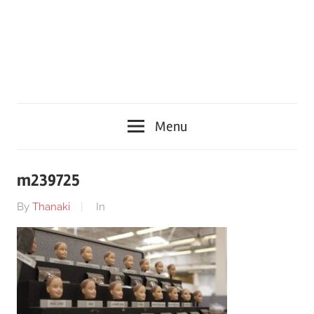
Menu
m239725
By
Thanaki
In