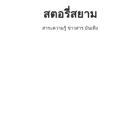
Skip
สตอรี่สยาม
to
content
สาระความรู้ ข่าวสาร บันเทิง