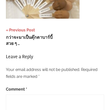
Post
Previous Post
กว่าจะมาเป็นตุ๊กตาบาร์บี้
navigation
สวย ๆ ..
Leave a Reply
Your email address will not be published.
Required
fields are marked
*
Comment
*