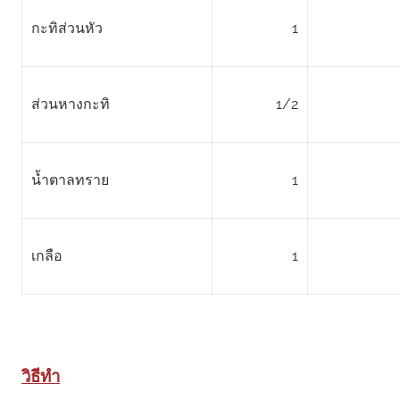
กะทิส่วนหัว
1
ส่วนหางกะทิ
1/2
น้ำตาลทราย
1
เกลือ
1
วิธีทำ