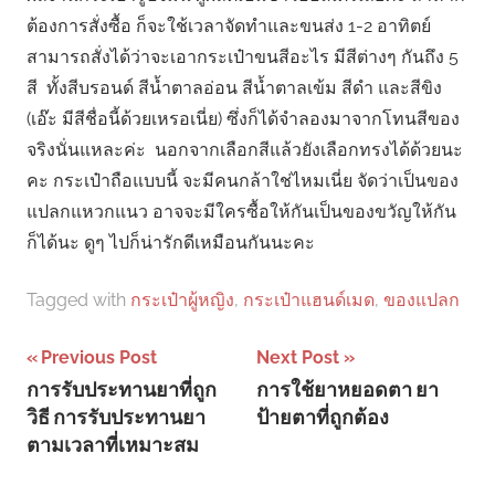
ต้องการสั่งซื้อ ก็จะใช้เวลาจัดทำและขนส่ง 1-2 อาทิตย์
สามารถสั่งได้ว่าจะเอากระเป๋าขนสีอะไร มีสีต่างๆ กันถึง 5
สี ทั้งสีบรอนด์ สีน้ำตาลอ่อน สีน้ำตาลเข้ม สีดำ และสีขิง
(เอ๊ะ มีสีชื่อนี้ด้วยเหรอเนี่ย) ซึ่งก็ได้จำลองมาจากโทนสีของ
จริงนั่นแหละค่ะ นอกจากเลือกสีแล้วยังเลือกทรงได้ด้วยนะ
คะ กระเป๋าถือแบบนี้ จะมีคนกล้าใช่ไหมเนี่ย จัดว่าเป็นของ
แปลกแหวกแนว อาจจะมีใครซื้อให้กันเป็นของขวัญให้กัน
ก็ได้นะ ดูๆ ไปก็น่ารักดีเหมือนกันนะคะ
Tagged with
กระเป๋าผู้หญิง
,
กระเป๋าแฮนด์เมด
,
ของแปลก
Post
Previous Post
Next Post
การรับประทานยาที่ถูก
การใช้ยาหยอดตา ยา
navigation
วิธี การรับประทานยา
ป้ายตาที่ถูกต้อง
ตามเวลาที่เหมาะสม