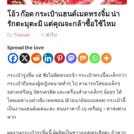
โอ้ว ก๊อด กระเป๋าแฮนด์เมดทรงจิ๋ม น่า
รักตะมุตะมิ แต่คุณจะกล้าซื้อใช้ไหม
By
Thanaki
In
ทั่วไป
Spread the love
กระเป๋ารูปจิ๋ม แฮ่ ฟังไม่ผิดหรอกจ้า กระเป๋าทรงนี้จะเล็กกว่า
กระเป๋าถือของผู้หญิงขนาดทั่วๆ ไป สามารถใส่ของเล็กๆ
อย่างเหรียญ บัตรเครดิต และเครื่องสำอางเล็กๆ น้อยๆ ได้
โดยเฉพาะอย่างยิ่ง เทมพอน (ผ้าอนามัยแบบสอด) กระเป๋านี้
เป็นงานแฮนด์เมดนะคะ สนนราคาก็ 19 เหรียญ + ค่าส่งต่าง
หาก
ผลงานกระเป๋ารูปจิ๋มนี้ ผู้ผลิตเป็นชาวออสเตรเลียค่ะ ถ้าหาก