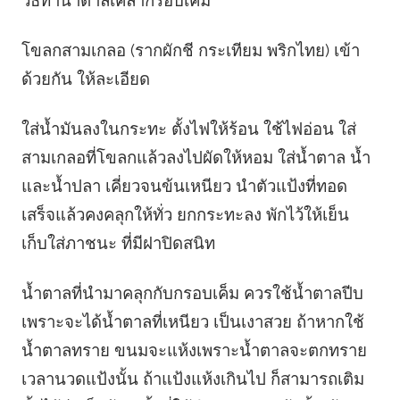
โขลกสามเกลอ (รากผักชี กระเทียม พริกไทย) เข้า
ด้วยกัน ให้ละเอียด
ใส่น้ำมันลงในกระทะ ตั้งไฟให้ร้อน ใช้ไฟอ่อน ใส่
สามเกลอที่โขลกแล้วลงไปผัดให้หอม ใส่น้ำตาล น้ำ
และน้ำปลา เคี่ยวจนข้นเหนียว นำตัวแป้งที่ทอด
เสร็จแล้วคงคลุกให้ทั่ว ยกกระทะลง พักไว้ให้เย็น
เก็บใส่ภาชนะ ที่มีฝาปิดสนิท
น้ำตาลที่นำมาคลุกกับกรอบเค็ม ควรใช้น้ำตาลปีบ
เพราะจะได้น้ำตาลที่เหนียว เป็นเงาสวย ถ้าหากใช้
น้ำตาลทราย ขนมจะแห้งเพราะน้ำตาลจะตกทราย
เวลานวดแป้งนั้น ถ้าแป้งแห้งเกินไป ก็สามารถเติม