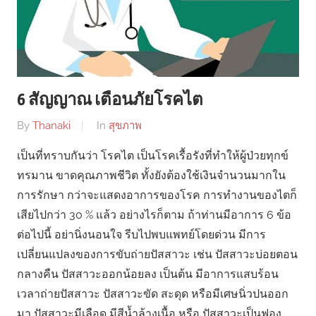
6 สัญญาณ เตือนภัยโรคไต
By
Thanaki
In
สุขภาพ
เป็นที่ทราบกันว่า โรคไต เป็นโรคเรื้อรังที่ทำให้ผู้ป่วยทุกข์
ทรมาน ขาดคุณภาพชีวิต ทั้งยังต้องใช้เงินจำนวนมากใน
การรักษา กว่าจะแสดงอาการของโรค การทำงานของไตก็
เสียไปกว่า 30 % แล้ว อย่างไรก็ตาม ถ้าท่านมีอาการ 6 ข้อ
ต่อไปนี้ อย่านิ่งนอนใจ รีบไปพบแพทย์โดยด่วน มีการ
เปลี่ยนแปลงของการขับถ่ายปัสสาวะ เช่น ปัสสาวะบ่อยตอน
กลางคืน ปัสสาวะออกน้อยลง เป็นต้น มีอาการแสบร้อน
เวลาถ่ายปัสสาวะ ปัสสาวะขัด สะดุด หรือมีเศษนิ่วปนออก
มา ปัสสาวะมีเลือด มีสีน้ำล้างเนื้อ หรือ ปัสสาวะเป็นฟอง