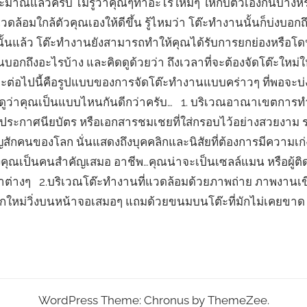
าณแล้วครับ ไม่รู้ว่าคุณๆทำอะไรใหม่ๆ ให้กับตัวเองกันบ้างหรื
ดล้อมใกล้ตัวคุณเองให้ดีขึ้น รู้ไหมว่า โต๊ะทำงานนั้นก็บ่งบอก
้นแล้ว โต๊ะทำงานยังสามารถทำให้คุณได้รับการยกย่องหรือโด
อกถึงอะไรบ้าง และคิดดูด้วยว่า ถึงเวลาที่จะต้องจัดโต๊ะใหม่ให
ัง และต่อไปนี้คือรูปแบบของการจัดโต๊ะทำงานแบบคร่าวๆ ที่พอจะบ่
งดูว่าคุณเป็นแบบไหนกันดีกว่าครับ… 1. บริเวณอาณาเขตการ
บประกาศนียบัตร หรือเอกสารชมเชยที่ใส่กรอบไว้อย่างสวยงาม
ักคนของโลก นั่นแสดงถึงบุคคลิกและนิสัยที่ต้องการมีความเก่งก
คุณเป็นคนสำคัญเสมอ อาชีพ…คุณน่าจะเป็นเซลล์แมน หรือผู้ต
าต่างๆ 2.บริเวณโต๊ะทำงานที่แวดล้อมด้วยภาพถ่าย ภาพงานเ
กใหม่วิ่งบนหน้าจอเสมอๆ แถมด้วยขนมบนโต๊ะที่มักไม่เคยขาด
WordPress Theme: Chronus by ThemeZee.