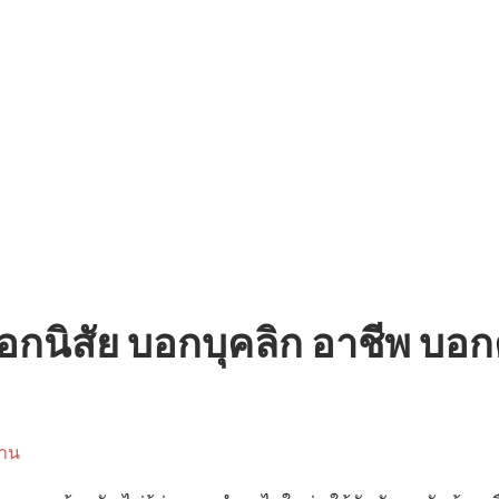
กนิสัย บอกบุคลิก อาชีพ บอ
าน