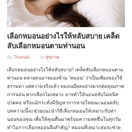
เลือกหมอนอย่างไรให้หลับสบาย เคล็ด
ลับเลือกหมอนตามท่านอน
By
Thanaki
In
สุขภาพ
เลือกหมอนอย่างไรให้หลับสบาย? เคล็ดลับเลือกหมอนตาม
ท่านอน หลายคนอาจมองข้าม “หมอน” ว่าเป็นเพียงของใช้
ธรรมดา แต่ความจริงแล้ว หมอนมีผลอย่างมากต่อคุณภาพ
การนอน หากเลือกไม่เหมาะ อาจทำให้นอนหลับไม่สนิท
ปวดคอ หรือแม้กระทั่งมีปัญหาการหายใจขณะนอนหลับ
บทความนี้จะช่วยแนะนำวิธีเลือกหมอนให้เหมาะกับท่า
นอนของคุณ เพื่อให้คุณตื่นมาพร้อมความสดชื่นในทุกวัน
ทำไมการเลือกหมอนจึงสำคัญ? หมอนที่เหมาะสมจะช่วย