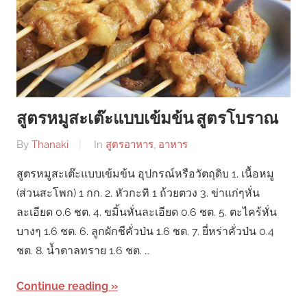
สูตรหมูสะเต๊ะแบบเข้มข้น สูตรโบราณ
By
Thanaki
In
สูตรอาหาร
,
อาหาร
สูตรหมูสะเต๊ะแบบเข้มข้น อุปกรณ์หรือวัตถุดิบ 1. เนื้อหมู
(ส่วนสะโพก) 1 กก. 2. หัวกะทิ 1 ถ้วยตวง 3. ข่าแก่ๆหั่น
ละเอียด 0.6 ชต. 4. ขมิ้นหั่นละเอียด 0.6 ชต. 5. ตะไคร้หั่น
บางๆ 1.6 ชต. 6. ลูกผักชีคั่วป่น 1.6 ชต. 7. ยี่หร่าคั่วป่น 0.4
ชต. 8. น้ำตาลทราย 1.6 ชต. …
Continue reading