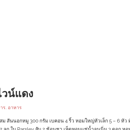
 ไวน์แดง
หาร
,
อาหาร
ม สันนอกหมู 300 กรัม เบคอน 4 ริ้ว หอมใหญ่หัวเล็ก 5 – 6 หัว มันฝ
ๆ 2 ลูก ใบ Parsley สับ 2 ช้อนชา เห็ดหอมแช่น้ำจนนิ่ม 3 ดอก หอ