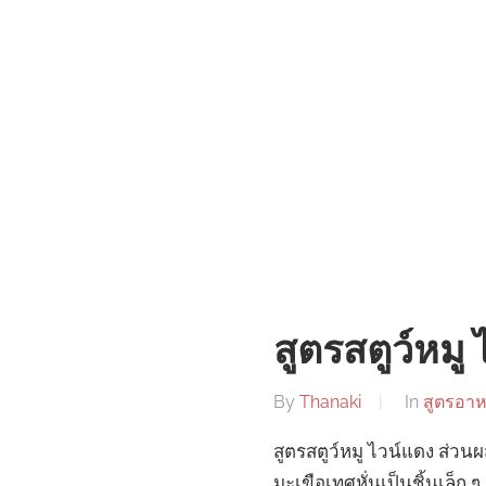
สูตรสตูว์หมู
By
Thanaki
In
สูตรอา
สูตรสตูว์หมู ไวน์แดง ส่วนผส
มะเขือเทศหั่นเป็นชิ้นเล็ก 