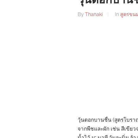
วุ้นดอกบานช
By
Thanaki
In
สูตรขน
วุ้นดอกบานชื่น (สูตรโบราณ) 
จากพืชและผัก เช่น สีเขียว
น้ำไว้ 15 นาที วุ้นจะนิ่ม ล้