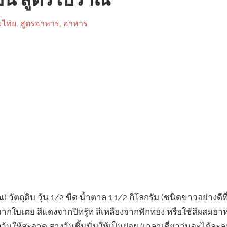
ื่น สูตรโบราณ
มไทย
,
สูตรอาหาร
,
อาหาร
วัตถุดิบ วุ้น 1/2 ขีด น้ำตาล 1 1/2 กิโลกรัม (ชนิดขาวอย่างดีที่ บ
จากใบเตย สีแดงจากปิทรู้ท สีเหลืองจากฟักทอง หรือใช้สีผสมอาห
างวุ้นให้สะอาด สางวุ้นชิ้นนั่นให้เป็นฝอย (เวลาเคี่ยววุ่นจะได้ละล