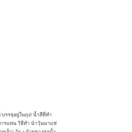
รรจุอยู่ในถุง) น้ำสีที่ทํา
ารแทน วิธีทํา นําวุ้นมาแช่
ายเร็ว) วุ้น 1 ถ้วยตวงต่อน้ำ