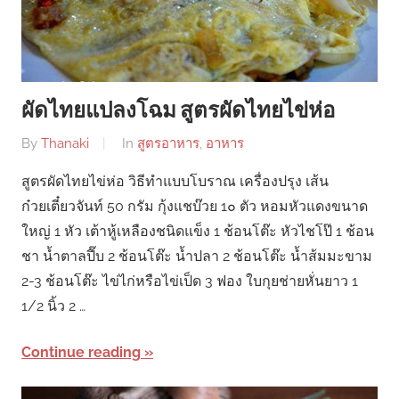
ผัดไทยแปลงโฉม สูตรผัดไทยไข่ห่อ
By
Thanaki
In
สูตรอาหาร
,
อาหาร
สูตรผัดไทยไข่ห่อ วิธีทำแบบโบราณ เครื่องปรุง เส้น
ก๋วยเตี๋ยวจันท์ 50 กรัม กุ้งแชบ๊วย 1๐ ตัว หอมหัวแดงขนาด
ใหญ่ 1 หัว เต้าหู้เหลืองชนิดแข็ง 1 ช้อนโต๊ะ หัวไชโป๊ 1 ช้อน
ชา น้ำตาลปี๊บ 2 ช้อนโต๊ะ น้ำปลา 2 ช้อนโต๊ะ น้ำส้มมะขาม
2-3 ช้อนโต๊ะ ไข่ไก่หรือไข่เป็ด 3 ฟอง ใบกุยช่ายหั่นยาว 1
1/2 นิ้ว 2 …
Continue reading