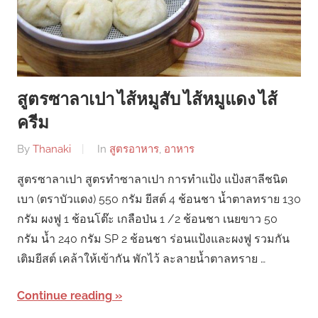
สูตรซาลาเปา ไส้หมูสับ ไส้หมูแดง ไส้
ครีม
By
Thanaki
In
สูตรอาหาร
,
อาหาร
สูตรซาลาเปา สูตรทำซาลาเปา การทำแป้ง แป้งสาลีชนิด
เบา (ตราบัวแดง) 550 กรัม ยีสต์ 4 ช้อนชา น้ำตาลทราย 130
กรัม ผงฟู 1 ช้อนโต๊ะ เกลือป่น 1 /2 ช้อนชา เนยขาว 50
กรัม น้ำ 240 กรัม SP 2 ช้อนชา ร่อนแป้งและผงฟู รวมกัน
เติมยีสต์ เคล้าให้เข้ากัน พักไว้ ละลายน้ำตาลทราย …
Continue reading