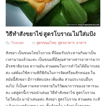
วิธีทำสังขยาไข่ สูตรโบราณ ไม่ใส่แป้ง
By
Thanaki
In
สูตรขนมไทย
,
สูตรอาหาร
,
อาหาร
สังขยา เป็นขนมไทยโบราณ ที่นิยมรับประทานกันมาเป็น
เวลานานแล้วนะคะ เป็นขนมที่มีคุณค่าทางสารอาหารมาก
มีรสชาติอร่อย หวานมัน ส่วนผสมในการทำไม่ได้มีมากเลย
ค่ะ แต่ต้องใช้ความพิถีพิถันในการจัดเตรียมสักหน่อย ใน
สมัยนี้สังขยา มีการดัดแปลง เพิ่มเติม ส่วนประกอบอื่นๆ
ลงไป ก็เป็นความหลากหลายในวิวัฒนาการของอาหารนะ
คะ แต่สูตรนี้เราขอนำเสนอ วิธีทำสังขยาไข่ สูตรโบราณ
ไม่ใส่แป้ง มานำเสนอค่ะ สังขยา สูตรโบราณ ส่วนผสม กะทิ
3 ถ้วย (มะพร้าวขูด 1 กก. คั้นด้วยน้ำ 2 ถ้วย) น้ำตาลตะ