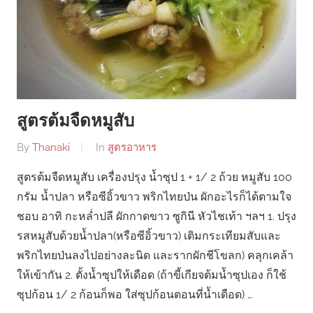
สูตรต้มจืดหมูสับ
By
Thanaki
In
สูตรอาหาร
สูตรต้มจืดหมูสับ เครื่องปรุง น้ำซุป 1 + 1/ 2 ถ้วย หมูสับ 100
กรัม น้ำปลา หรือซีอิ้วขาว พริกไทยป่น ผักอะไรก็ได้ตามใจ
ชอบ อาทิ กะหล่ำปลี ผักกาดขาว ซูกินี หัวไชเท้า ฯลฯ 1. ปรุง
รสหมูสับด้วยน้ำปลา(หรือซีอิ้วขาว) เติมกระเทียมสับและ
พริกไทยป่นลงไปอย่างละนิด และรากผักชีโขลก) คลุกเคล้า
ให้เข้ากัน 2. ตั้งน้ำซุปให้เดือด (ถ้าขี้เกียจต้มน้ำซุปเอง ก็ใช้
ซุปก้อน 1/ 2 ก้อนก็พอ ใส่ซุปก้อนตอนที่น้ำเดือด) …