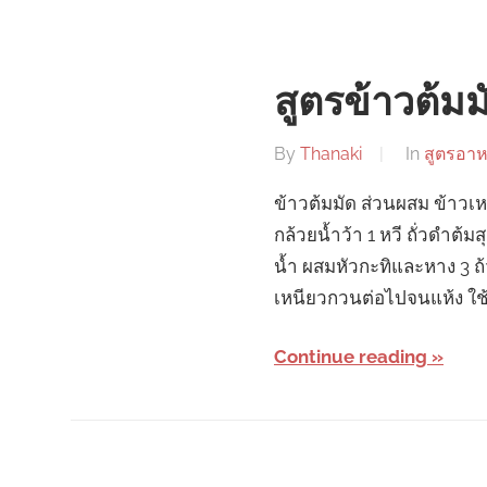
สูตรข้าวต้ม
By
Thanaki
In
สูตรอา
ข้าวต้มมัด ส่วนผสม ข้าวเ
กล้วยน้ำว้า 1 หวี ถั่วดำต้ม
น้ำ ผสมหัวกะทิและหาง 3 ถ้
เหนียวกวนต่อไปจนแห้ง ใช
Continue reading