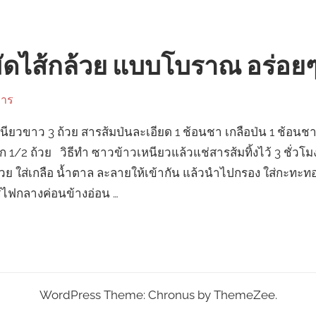
มัดไส้กล้วย แบบโบราณ อร่อยๆ
หาร
หนียวขาว 3 ถ้วย สารส้มป่นละเอียด 1 ช้อนชา เกลือป่น 1 ช้อน
สุก 1/2 ถ้วย วิธีทำ ซาวข้าวเหนียวแล้วแช่สารส้มทิ้งไว้ 3 ชั่วโม
วย ใส่เกลือ น้ำตาล ละลายให้เข้ากัน แล้วนำไปกรอง ใส่กะทะทอ
้ไฟกลางค่อนข้างอ่อน …
WordPress Theme: Chronus by ThemeZee.