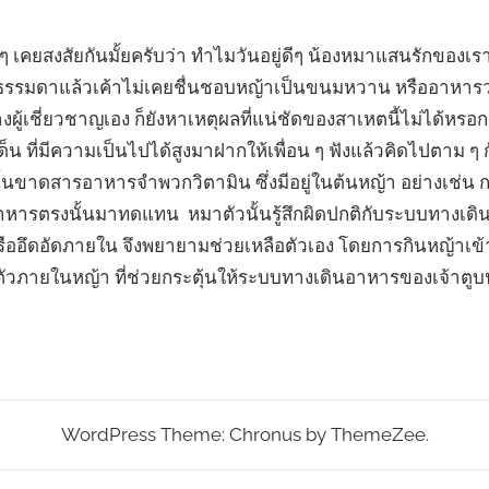
ๆ เคยสงสัยกันมั้ยครับว่า ทำไมวันอยู่ดีๆ น้องหมาแสนรักของเร
ติธรรมดาแล้วเค้าไม่เคยชื่นชอบหญ้าเป็นขนมหวาน หรืออาหารว่า
ู้เชี่ยวชาญเอง ก็ยังหาเหตุผลที่แน่ชัดของสาเหตนี้ไม่ได้หรอกค
 ที่มีความเป็นไปได้สูงมาฝากให้เพื่อน ๆ ฟังแล้วคิดไปตาม ๆ 
นั้นขาดสารอาหารจำพวกวิตามิน ซึ่งมีอยู่ในต้นหญ้า อย่างเช่น กร
ารอาหารตรงนั้นมาทดแทน หมาตัวนั้นรู้สึกผิดปกติกับระบบทางเ
 หรืออึดอัดภายใน จึงพยายามช่วยเหลือตัวเอง โดยการกินหญ้าเ
ภายในหญ้า ที่ช่วยกระตุ้นให้ระบบทางเดินอาหารของเจ้าตูบนั
WordPress Theme: Chronus by ThemeZee.