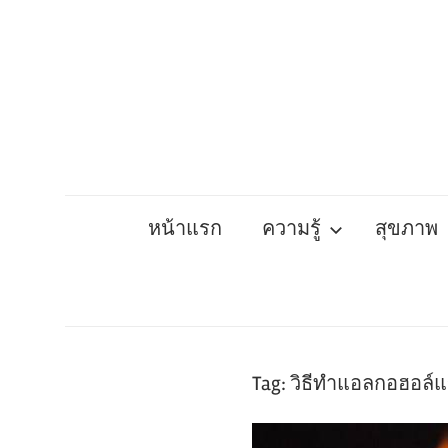
Skip
to
content
หน้าแรก
ความรู้
สุขภาพ
Tag:
วิธีทําแอลกอฮอล์แ