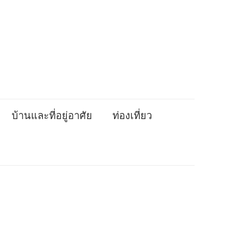
บ้านและที่อยู่อาศัย
ท่องเที่ยว