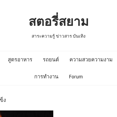
สตอรี่สยาม
สาระความรู้ ข่าวสาร บันเทิง
สูตรอาหาร
รถยนต์
ความสวยความงาม
การทำงาน
Forum
ข็ง