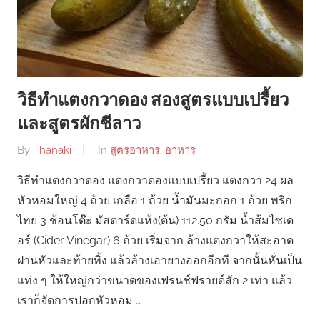
วิธีทำแตงกวาดอง สองสูตรแบบเปรี้ยว
และสูตรผักชีลาว
By
Thanaki
In
สูตรอาหาร
,
อาหาร
วิธีทำแตงกวาดอง แตงกวาดองแบบเปรี้ยว แตงกวา 24 ผล
หัวหอมใหญ่ 4 ถ้วย เกลือ 1 ถ้วย น้ำมันมะกอก 1 ถ้วย พริก
ไทย 3 ช้อนโต๊ะ มัสตาร์ดแห้ง(ต้น) 112.50 กรัม น้ำส้มไซเด
อร์ (Cider Vinegar) 6 ถ้วย เริ่มจาก ล้างแตงกวาให้สะอาด
ฝานหัวและท้ายทิ้ง แล้วล้างเอายางออกอีกที จากนั้นหั่นเป็น
แท่ง ๆ ให้ใหญ่กว่าขนาดของเฟรนช์ฟรายด์สัก 2 เท่า แล้ว
เราก็จัดการปอกหัวหอม …