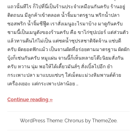
แถวนั้นทีไร ก็ไปที่นี่เป็นร้านประจำเหมือนกันครับ ร้านอยู่
ติดถนน มีลูกค้าเข้าตลอด น้ำจิ้มมาตรฐาน พริกน้ำปลา
ซอสพริก น้ำจิ้มซีฟู๊ด เราสั่งเมนูอะไรมาบ้าง มาดูกันครับ
ชามนี้เป็นเมนูดังของร้านครับ คือ ขาไก่ซุปเปอร์ แต่ส่วนตัว
แล้วทานตีนไก่ไม่เป็น แต่ซดน้ำซุปรสชาติจัดจ้าน แซ่บดี
ครับ ผัดยอดฟักแม้ว เป็นจานผัดที่อร่อยตามมาตรฐาน ผัดผัก
บุ้งก็เช่นกันครับ หมูแผ่น จานนี้ก็เห็นหลายโต๊ะนิยมสั่งกัน
ครับ หวาน นุ่ม พอให้ได้เคี้ยวมันส์ๆ สั่งเบิ้ลไปอีก ยำ
กระเพาะปลา มาแบบแซ่บๆ ใส่เม็ดมะม่วงหิมพานต์ด้วย
เครื่องเยอะ แต่กระเพาะปลาน้อย …
Continue reading
WordPress Theme: Chronus by ThemeZee.