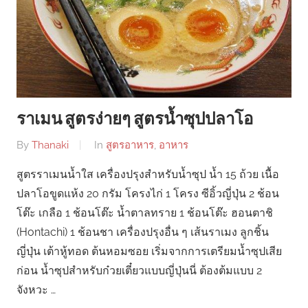
ราเมน สูตรง่ายๆ สูตรน้ำซุปปลาโอ
By
Thanaki
In
สูตรอาหาร
,
อาหาร
สูตรราเมนน้ำใส เครื่องปรุงสำหรับน้ำซุป น้ำ 15 ถ้วย เนื้อ
ปลาโอขูดแห้ง 20 กรัม โครงไก่ 1 โครง ซีอิ้วญี่ปุ่น 2 ช้อน
โต๊ะ เกลือ 1 ช้อนโต๊ะ น้ำตาลทราย 1 ช้อนโต๊ะ ฮอนตาชิ
(Hontachi) 1 ช้อนชา เครื่องปรุงอื่น ๆ เส้นราเมง ลูกชิ้น
ญี่ปุ่น เต้าหู้ทอด ต้นหอมซอย เริ่มจากการเตรียมน้ำซุปเสีย
ก่อน น้ำซุปสำหรับก๋วยเตี๋ยวแบบญี่ปุ่นนี่ ต้องต้มแบบ 2
จังหวะ …