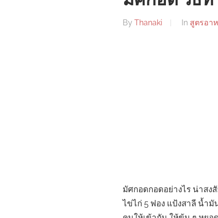
มัศกอด วิธีท
By
Thanaki
In
สูตรอา
มัศกอดกอดอย่างไร น่าสงส
ไข่ไก่ 5 ฟอง แป้งสาลี น้ำม
คนให้เข้ากัน ให้ข้น ๆ หย