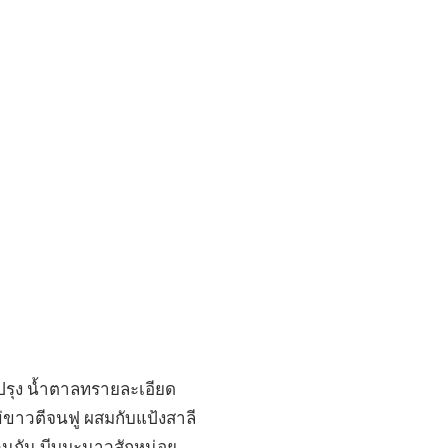
ปรุง น้ำตาลทรายละเอียด
ไข่ขาวตีจนฟู ผสมกับแป้งสาลี
กวนกัน บีบมะนาวสักหน่อย