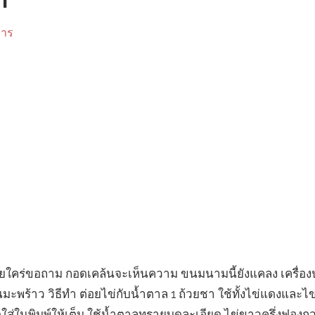
ำ
หาร
ัยใคร่ขอถาม กอดเคล้นจะเห็นความ ขนมนามนี้ยังแคลง เครื่อง
ันมะพร้าว วิธีทำ ต่อยไข่กับน้ำตาล 1 ถ้วยชา ใช้ทั้งไข่แดงและ
อดใส่ในพิมพ์ให้เต็ม ใช้น้ำตาลทรายบดละเอียด ไข่ขาวครึ่งฟอง