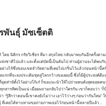
พันธุ์ มัซเซ็ตติ
ตติ โดย นิติกร กรัยวิเชียร ที่มา สกุลไทย กลับมาพบกันอีกครั้ง
นแห่งชาติไปแล้ว และตั้งแต่บัดนี้เป็นต้นไป ท่านผู้อ่านจะได้พบ
ย่างไร้ซึ่งขอบเขตจำกัดตามที่เคยไปเกริ่นไว้แล้วก่อนหน้านี้ครั
รกที่จะลงประเดิมชุดสู่โลกกว้างของผมนี้ ซึ่งก็มีผู้ประสงค์ด
่อที่อุตส่าห์ตั้งไว้อย่างโก้เก๋ ก็ขอแนะนำให้ไปถ่ายคนดังสุดยอดคน
ุกสารทิศเป็นแน่ เมื่อผมถามกลับไปว่าใครกัน เขาก็ตอบว่า “ก็บิน
รู้สึกว่าตอนนี้เขาคงยังไม่ว่าง เอาไว้ว่างๆ ก่อนว่ากันใหม่” ใน
ุ์ ที่เคยได้ทาบทามขอถ่ายภาพเธอไว้ก่อนหน้านี้หลายปีแล้ว …