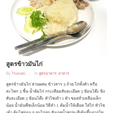
สูตรข้าวมันไก่
By
Thanaki
In
สูตรอาหาร
,
อาหาร
สูตรข้าวมันไก่ ส่วนผสม ข้าวสาร 3 ถ้วย ไก่ทั้งตัว หรือ
สะโพก 3 ชิ้น น้ำต้มไก่ กระเทียมสับละเอียด 3 ช้อนโต๊ะ ขิง
สับละเอียด 3 ช้อนโต๊ะ หัวไชเท้า 1 หัว ซอสถั่วเหลืองเล็ก
น้อย น้ำมันพืชเล็กน้อย วิธีทำ 1. ต้มน้ำให้เดือด ใส่ไก่ หัวไช
เท้า ต้มไฟอ่อน ๆ จนไก่สุก สังเกตุน้ำซุปจะสีเข้มขึ้นจากไข