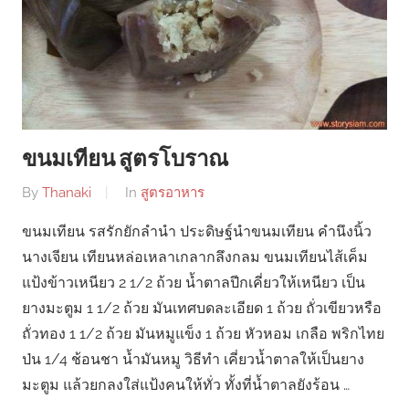
ขนมเทียน สูตรโบราณ
By
Thanaki
In
สูตรอาหาร
ขนมเทียน รสรักยักลํานํา ประดิษฐ์นําขนมเทียน คํานึงนิ้ว
นางเจียน เทียนหล่อเหลาเกลากลึงกลม ขนมเทียนไส้เค็ม
แป้งข้าวเหนียว 2 1/2 ถ้วย น้ำตาลปีกเคี่ยวให้เหนียว เป็น
ยางมะตูม 1 1/2 ถ้วย มันเทศบดละเอียด 1 ถ้วย ถั่วเขียวหรือ
ถั่วทอง 1 1/2 ถ้วย มันหมูแข็ง 1 ถ้วย หัวหอม เกลือ พริกไทย
ป่น 1/4 ช้อนชา น้ำมันหมู วิธีทำ เคี่ยวน้ำตาลให้เป็นยาง
มะตูม แล้วยกลงใส่แป้งคนให้ทั่ว ทั้งที่น้ำตาลยังร้อน …