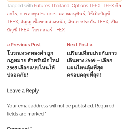
Tagged with
Futures Thailand
,
Options TFEX
,
TFEX คือ
อะไร
,
การลงทุน Futures
,
ตลาดอนุพันธ์
,
วิธีเปิดบัญชี
TFEX
,
สัญญาซื้อขายล่วงหน้า
,
เงินวางประกัน TFEX
,
เปิด
บัญชี TFEX
,
โบรกเกอร์ TFEX
Post
Previous Post
Next Post
โบรกเทรดทองคำ ถูก
เปรียบเทียบประกันการ
navigation
กฎหมาย สำหรับมือใหม่
เดินทาง 2569 — เลือก
2569 เลือกแบบไหนให้
แผนไหนคุ้มที่สุด
ปลอดภัย?
ครอบคลุมที่สุด?
Leave a Reply
Your email address will not be published.
Required
fields are marked
*
Comment
*