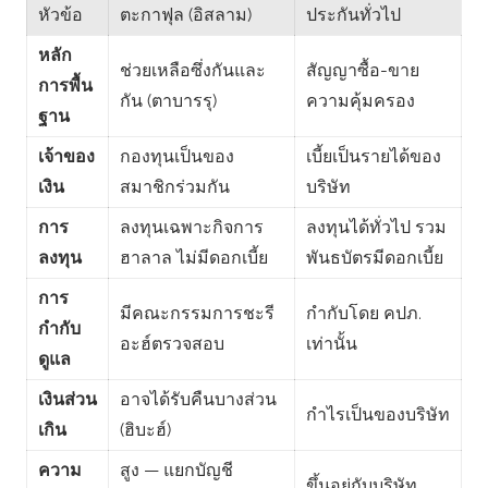
หัวข้อ
ตะกาฟุล (อิสลาม)
ประกันทั่วไป
หลัก
ช่วยเหลือซึ่งกันและ
สัญญาซื้อ-ขาย
การพื้น
กัน (ตาบารรุ)
ความคุ้มครอง
ฐาน
เจ้าของ
กองทุนเป็นของ
เบี้ยเป็นรายได้ของ
เงิน
สมาชิกร่วมกัน
บริษัท
การ
ลงทุนเฉพาะกิจการ
ลงทุนได้ทั่วไป รวม
ลงทุน
ฮาลาล ไม่มีดอกเบี้ย
พันธบัตรมีดอกเบี้ย
การ
มีคณะกรรมการชะรี
กำกับโดย คปภ.
กำกับ
อะฮ์ตรวจสอบ
เท่านั้น
ดูแล
เงินส่วน
อาจได้รับคืนบางส่วน
กำไรเป็นของบริษัท
เกิน
(ฮิบะฮ์)
ความ
สูง — แยกบัญชี
ขึ้นอยู่กับบริษัท