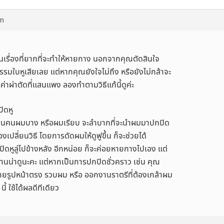
pm
็นเรื่องที่ยากที่จะทำให้หายกาง นอกจากคุณตัดสินใจ
รมใบหูเสียเลย แต่หากคุณยังใจไม่ถึง หรือยังไม่กล้าจะ
ค่าผ่าตัดที่แสนแพง ลองทำตามวิธีแก้นี้ดูค่ะ
ิดหู
ป็นคนผมบาง หรือผมเรียบ จะลำบากที่จะนำผมมาปกปิด
องเปลี่ยนวิธี โดยการดัดผมให้ดูฟูขึ้น ก็จะช่วยได้
ปปิดหูลู่ไปข้างหลัง อีกหน่อย ก็จะค่อยหายกางไปเอง แต่
านน่าดูนะคะ แต่หากเป็นการปกปิดชั่วคราว เช่น คุณ
่ายรูปหน้าตรง รวบผม หรือ ออกงานราตรีที่ต้องเกล้าผม
 3 นี้ ใช้ได้ผลดีทีเดียว