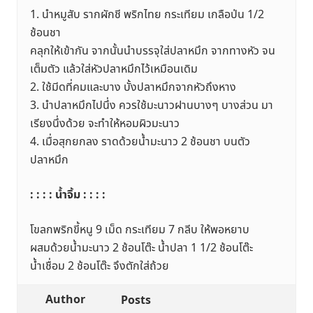
1. นำหมูสับ รากผักชี พริกไทย กระเทียม เกลือป่น 1/2
ช้อนชา
คลุกให้เข้ากัน จากนั้นนำบรรจุใส่ปลาหมึก จากทางหัว จน
เต็มตัว แล้วใส่หัวปลาหมึกไว้เหมือนเดิม
2. ใช้มีดที่คมและบาง บั้งปลาหมึกจากหัวถึงหาง
3. นำปลาหมึกไปนึ่ง ควรใช้มะนาวฝานบางๆ บางส่วน มา
เรียงนึ่งด้วย จะทำให้หอมผิวมะนาว
4. เมื่อสุกยกลง ราดด้วยน้ำมะนาว 2 ช้อนชา บนตัว
ปลาหมึก
: : : : น้ำจิ้ม : : : :
โขลกพริกขี้หนู 9 เม็ด กระเทียม 7 กลีบ ให้พอหยาบ
ผสมด้วยน้ำมะนาว 2 ช้อนโต๊ะ น้ำปลา 1 1/2 ช้อนโต๊ะ
น้ำเชื่อม 2 ช้อนโต๊ะ จึงตักใส่ถ้วย
Author
Posts