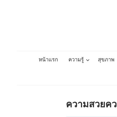
Skip
to
content
หน้าแรก
ความรู้
สุขภาพ
ความสวยคว