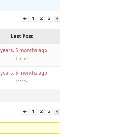
←
1
2
3
4
Last Post
 years, 5 months ago
Thanaki
 years, 5 months ago
Thanaki
←
1
2
3
4