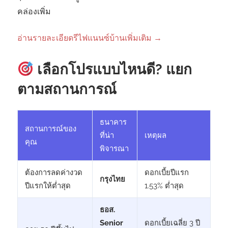
คล่องเพิ่ม
อ่านรายละเอียดรีไฟแนนซ์บ้านเพิ่มเติม →
เลือกโปรแบบไหนดี? แยก
ตามสถานการณ์
ธนาคาร
สถานการณ์ของ
ที่น่า
เหตุผล
คุณ
พิจารณา
ต้องการลดค่างวด
ดอกเบี้ยปีแรก
กรุงไทย
ปีแรกให้ต่ำสุด
1.53% ต่ำสุด
ธอส.
Senior
ดอกเบี้ยเฉลี่ย 3 ปี