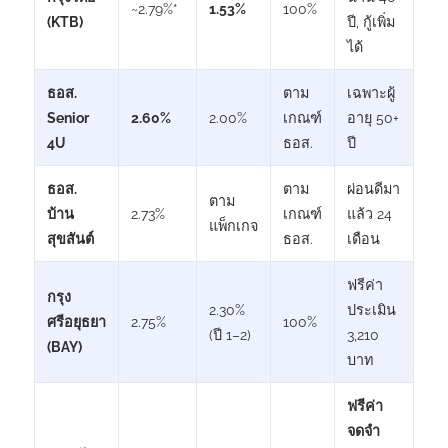
~2.79%*
1.53%
100%
(KTB)
ปี, กู้เพิ่ม
ได้
ธอส.
ตาม
เฉพาะผู้
Senior
2.60%
2.00%
เกณฑ์
อายุ 50+
4U
ธอส.
ปี
ธอส.
ตาม
ผ่อนดีมา
ตาม
บ้าน
2.73%
เกณฑ์
แล้ว 24
แพ็กเกจ
สุขสันต์
ธอส.
เดือน
ฟรีค่า
กรุง
2.30%
ประเมิน
ศรีอยุธยา
2.75%
100%
(ปี 1–2)
3,210
(BAY)
บาท
ฟรีค่า
จดจำ