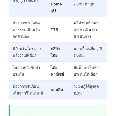
อายุ 50 ปีขึ้นไป
Home
2.60% ต่ำสุด
4U
ต้องการประหยัด
ฟรีค่าจดจำนอง
ค่าธรรมเนียมวัน
TTB
ค่าประเมิน ค่า
จดจำนอง
ดำเนินการ
มีบ้านในโครงการ
กสิกร
ดอกเบี้ยเฉลี่ย 3 ปี
พลังงานสีเขียว
ไทย
2.68%
ไม่อยากบังคับทำ
ไทย
มีแพ็กเกจไม่ทำ
ประกัน
พาณิชย์
ประกันให้เลือก
ต้องการเงินก้อน
วงเงินกู้ได้สูงสุด
ออมสิน
เพิ่มจากรีไฟแนนซ์
110%