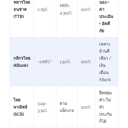
ทหารไทย
นอง +
MRR–
ธนชาต
2.79%
100%
ค่า
4.315%
(TTB)
ประเมิน
+ อัคคี
ภัย
เฉพาะ
บ้านสี
กสิกรไทย
เขียว /
~2.68%**
1.50%
100%
(KBank)
เงิน
เดือน
KBank
ยืดหยุ่น
ไทย
ทำ/ไม่
3.49–
ตาม
พาณิชย์
100%
ทำ
3.74%
แพ็กเกจ
(SCB)
ประกัน
ก็ได้