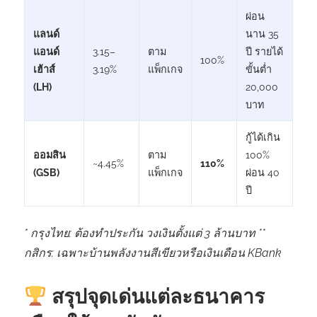
ผ่อน
แลนด์
นาน 35
แอนด์
3.15–
ตาม
ปี รายได้
100%
เฮ้าส์
3.19%
แพ็กเกจ
ขั้นต่ำ
(LH)
20,000
บาท
กู้ได้เกิน
ออมสิน
ตาม
100%
~4.45%
110%
(GSB)
แพ็กเกจ
ผ่อน 40
ปี
* กรุงไทย: ต้องทำประกัน วงเงินตั้งแต่ 3 ล้านบาท **
กสิกร: เฉพาะบ้านพลังงานสีเขียวหรือเงินเดือน KBank
สรุปจุดเด่นแต่ละธนาคาร