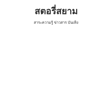
สตอรี่สยาม
สาระความรู้ ข่าวสาร บันเทิง