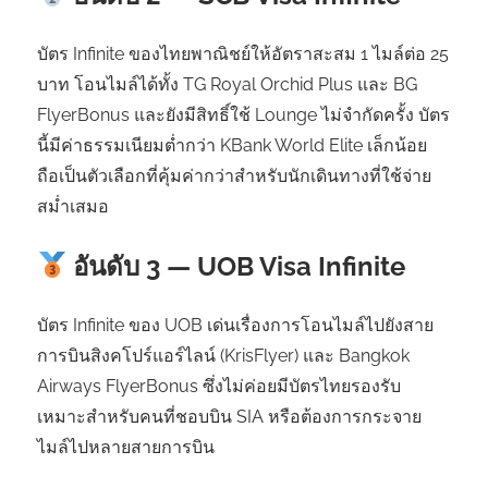
บัตร Infinite ของไทยพาณิชย์ให้อัตราสะสม 1 ไมล์ต่อ 25
บาท โอนไมล์ได้ทั้ง TG Royal Orchid Plus และ BG
FlyerBonus และยังมีสิทธิ์ใช้ Lounge ไม่จำกัดครั้ง บัตร
นี้มีค่าธรรมเนียมต่ำกว่า KBank World Elite เล็กน้อย
ถือเป็นตัวเลือกที่คุ้มค่ากว่าสำหรับนักเดินทางที่ใช้จ่าย
สม่ำเสมอ
อันดับ 3 — UOB Visa Infinite
บัตร Infinite ของ UOB เด่นเรื่องการโอนไมล์ไปยังสาย
การบินสิงคโปร์แอร์ไลน์ (KrisFlyer) และ Bangkok
Airways FlyerBonus ซึ่งไม่ค่อยมีบัตรไทยรองรับ
เหมาะสำหรับคนที่ชอบบิน SIA หรือต้องการกระจาย
ไมล์ไปหลายสายการบิน