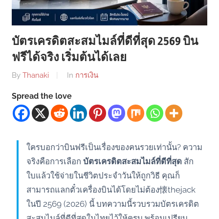
บัตรเครดิตสะสมไมล์ที่ดีที่สุด 2569 บิน
ฟรีได้จริง เริ่มต้นได้เลย
By
Thanaki
In
การเงิน
Spread the love
ใครบอกว่าบินฟรีเป็นเรื่องของคนรวยเท่านั้น? ความ
จริงคือการเลือก
บัตรเครดิตสะสมไมล์ที่ดีที่สุด
สัก
ใบแล้วใช้จ่ายในชีวิตประจำวันให้ถูกวิธี คุณก็
สามารถแลกตั๋วเครื่องบินได้โดยไม่ต้อง懐thejack
ในปี 2569 (2026) นี้ บทความนี้รวบรวมบัตรเครดิต
สะสมไมล์ที่ดีที่สุดในไทยไว้ให้ครบ พร้อมเปรียบ