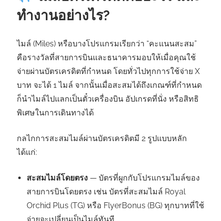
ทำงานอย่างไร?
ไมล์ (Miles) หรือบางโปรแกรมเรียกว่า “คะแนนสะสม”
คือรางวัลที่สายการบินและธนาคารมอบให้เมื่อคุณใช้
จ่ายผ่านบัตรเครดิตที่กำหนด โดยทั่วไปทุกการใช้จ่าย X
บาท จะได้ 1 ไมล์ จากนั้นเมื่อสะสมได้ถึงเกณฑ์ที่กำหนด
ก็นำไมล์ไปแลกเป็นตั๋วเครื่องบิน อัปเกรดที่นั่ง หรือสิทธิ
พิเศษในการเดินทางได้
กลไกการสะสมไมล์ผ่านบัตรเครดิตมี 2 รูปแบบหลัก
ได้แก่:
สะสมไมล์โดยตรง
— บัตรที่ผูกกับโปรแกรมไมล์ของ
สายการบินโดยตรง เช่น บัตรที่สะสมไมล์ Royal
Orchid Plus (TG) หรือ FlyerBonus (BG) ทุกบาทที่ใช้
จ่ายจะเปลี่ยนเป็นไมล์ทันที