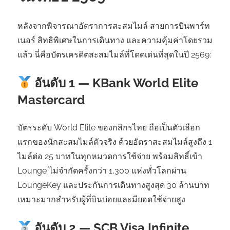
หลังจากพิจารณาอัตราการสะสมไมล์ สายการบินพาร์ท
เนอร์ สิทธิพิเศษในการเดินทาง และความคุ้มค่าโดยรวม
แล้ว นี่คือบัตรเครดิตสะสมไมล์ที่โดดเด่นที่สุดในปี 2569:
อันดับ 1 — KBank World Elite
Mastercard
บัตรระดับ World Elite ของกสิกรไทย ถือเป็นตัวเลือก
แรกของนักสะสมไมล์ตัวจริง ด้วยอัตราสะสมไมล์สูงถึง 1
ไมล์ต่อ 25 บาทในทุกหมวดการใช้จ่าย พร้อมสิทธิ์เข้า
Lounge ไม่จำกัดครั้งกว่า 1,300 แห่งทั่วโลกผ่าน
LoungeKey และประกันการเดินทางสูงสุด 30 ล้านบาท
เหมาะมากสำหรับผู้ที่บินบ่อยและมียอดใช้จ่ายสูง
อันดับ 2 — SCB Visa Infinite