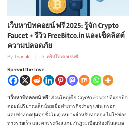
เว็บหาบิทคอยน์ ฟรี 2025: รู้จัก Crypto
Faucet + รีวิว FreeBitco.in และเช็คลิสต์
ความปลอดภัย
By
Thanaki
In
คริปโตเคอเรนซี่
Spread the love
“
เว็บหาบิทคอยน์ ฟรี
” ส่วนใหญ่คือ
Crypto Faucet
ที่แจกบิต
คอยน์ปริมาณเล็กน้อยเมื่อทำภารกิจง่ายๆ (เช่น กรอก
แคปช่า/กดปุ่มทุกชั่วโมง) เหมาะสำหรับทดลอง ไม่ใช่ช่อง
ทางรวยเร็ว และควรระวังสแกม/กฎระเบียบท้องถิ่นเสมอ