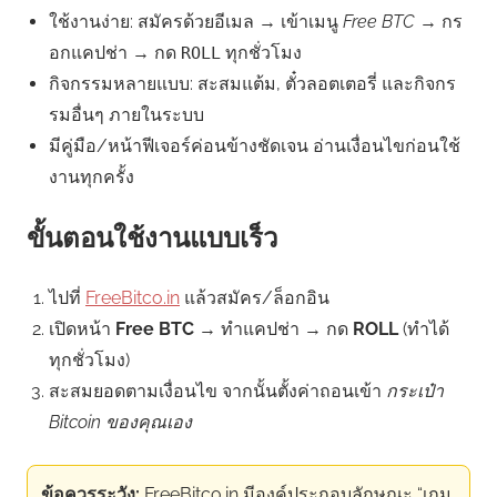
ใช้งานง่าย: สมัครด้วยอีเมล → เข้าเมนู
Free BTC
→ กร
อกแคปช่า → กด
ทุกชั่วโมง
ROLL
กิจกรรมหลายแบบ: สะสมแต้ม, ตั๋วลอตเตอรี่ และกิจกร
รมอื่นๆ ภายในระบบ
มีคู่มือ/หน้าฟีเจอร์ค่อนข้างชัดเจน อ่านเงื่อนไขก่อนใช้
งานทุกครั้ง
ขั้นตอนใช้งานแบบเร็ว
ไปที่
FreeBitco.in
แล้วสมัคร/ล็อกอิน
เปิดหน้า
Free BTC
→ ทำแคปช่า → กด
ROLL
(ทำได้
ทุกชั่วโมง)
สะสมยอดตามเงื่อนไข จากนั้นตั้งค่าถอนเข้า
กระเป๋า
Bitcoin ของคุณเอง
ข้อควรระวัง:
FreeBitco.in มีองค์ประกอบลักษณะ “เกม