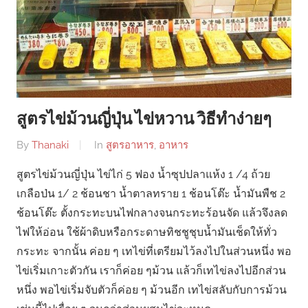
สูตรไข่ม้วนญี่ปุ่น ไข่หวาน วิธีทำง่ายๆ
By
Thanaki
In
สูตรอาหาร
,
อาหาร
สูตรไข่ม้วนญี่ปุ่น ไข่ไก่ 5 ฟอง น้ำซุปปลาแห้ง 1 /4 ถ้วย
เกลือป่น 1/ 2 ช้อนชา น้ำตาลทราย 1 ช้อนโต๊ะ น้ำมันพืช 2
ช้อนโต๊ะ ตั้งกระทะบนไฟกลางจนกระทะร้อนจัด แล้วจึงลด
ไฟให้อ่อน ใช้ผ้าดิบหรือกระดาษทิชชูชุบน้ำมันเช็ดให้ทั่ว
กระทะ จากนั้น ค่อย ๆ เทไข่ที่เตรียมไว้ลงไปในส่วนหนึ่ง พอ
ไข่เริ่มเกาะตัวกัน เราก็ค่อย ๆม้วน แล้วก็เทไข่ลงไปอีกส่วน
หนึ่ง พอไข่เริ่มจับตัวก็ค่อย ๆ ม้วนอีก เทไข่สลับกับการม้วน