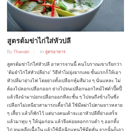
สูตรต้มข่าไก่ใส่หัวปลี
By
Thanaki
In
สูตรอาหาร
สูตรต้มข่าไก่ใส่หัวปลี อาหารจานนี้ คนโบราณเขาเรียกว่า
“ต้มยำไก่ใส่หัวปลีย่าง” วิธีทำไม่ยุ่งยากเลย ขั้นแรกก็ให้เอา
หัวปลีมาย่างไฟ โดยย่างทั้งเปลือกหุ้มสีม่วง ๆ นั่นแหละ ไม่
ต้องไปลอกเปลือกออก ย่างไปจนเปลือกนอกไหม้ไฟดำปิ๊ดปี๋
แล้วจึงนำมาปอกเปลือกออกทีละชั้น ๆ ไปจนถึงข้างในซี่ง
เปลือกไม่เหนียวสามารถเคี้ยวได้ ใช้มีดผ่าไปตามยาวหลาย
ๆ เสี้ยว แล้วก็พักไว้ แต่บางคนเค้าจะเอาหัวปลีที่ย่างเสร็จ
แล้วมาทุบ ๆ ให้นุ่มก่อน แล้วจึงค่อยลอกกาบดำ ๆ ออกทิ้ง
ไป จนเหลือเนื้อใน แล้วใช้มือฉีกแทนใช้มีดหั่น จากนั้นก็เอา