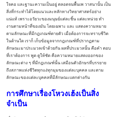
ใจคอ และฐานะความเป็นอยู่ ตลอดจนพื้นเพ วาสนานั้น เป็น
สิ่งที่กระทําได้โดยแนวและหลักทางวิทยาศาสตร์อย่าง
แน่แท้ เพราะอวัยวะของมนุษย์แต่ละชิ้น แต่ละหน่วย ทํา
งานตามหน้าที่ของมัน โดยเฉพาะ และ แสดงความหมาย
ตามลักษณะที่มีกฎเกณฑ์ตายตัว เมื่อต้องการจะทราบชีวิต
ในด้านใด เราก็ เก็บข้อมูลจากกฎเกณฑ์ที่ปรากฏตาม
ลักษณะมาประมวลเข้าด้วยกัน ผลที่ประมวลนั้น คือคํา ตอบ
ที่เราต้องการ พูด ดูให้ชัด คือความหมายแสดงออกของ
ลักษณะต่าง ๆ ที่มีกฎเกณฑ์นั้น เสมือนตัวอักษรที่บรรยาย
ถึงสภาพแห่งชีวิตทุกแง่ทุกมุมของแต่ละบุคคล และตาม
ลักษณะของแต่ละบุคคลที่มีลักษณะแตกต่างกัน
การศึกษาเรื่องโหวงเฮ้งเป็นสิ่ง
จำเป็น