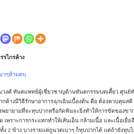
กรรไกรค้าง
เบาๆห้ามตบ
สมวงศ์ ทันตแพทย์ผู้เชี่ยวชาญด้านทันตกรรมบดเคี้ยว ศูน
าปากค้างมีวิธีรักษาอาการฉุกเฉินเบื้องต้น คือ ต้องควบคุม
พยายามที่จะหุบปากหรือกัดฟันจะยิ่งทำให้การขัดของขาก
เพราะการกระแทกทำให้เส้นเอ็น กล้ามเนื้อ และเนื้อเยื่อฉ
ั้ง 2 ข้าง บางรายแค่ถูนวดเบาๆ ก็หุบปากได้ แต่ถ้ายังหุบไ