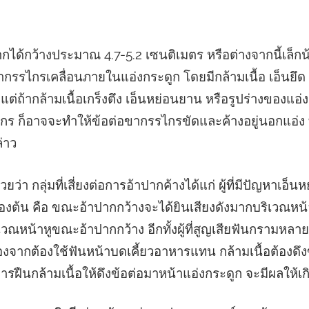
ได้กว้างประมาณ 4.7-5.2 เซนติเมตร หรือต่างจากนี้เล็กน
ขากรรไกรเคลื่อนภายในแอ่งกระดูก โดยมีกล้ามเนื้อ เอ็นยึด
้ แต่ถ้ากล้ามเนื้อเกร็งตึง เอ็นหย่อนยาน หรือรูปร่างของแอ่ง
กร ก็อาจจะทำให้ข้อต่อขากรรไกรขัดและค้างอยู่นอกแอ่ง ท
่าว
ว่า กลุ่มที่เสี่ยงต่อการอ้าปากค้างได้แก่ ผู้ที่มีปัญหาเอ็
งต้น คือ ขณะอ้าปากกว้างจะได้ยินเสียงดังมากบริเวณหน้าห
เวณหน้าหูขณะอ้าปากกว้าง อีกทั้งผู้ที่สูญเสียฟันกรามหลาย
ื่องจากต้องใช้ฟันหน้าบดเคี้ยวอาหารแทน กล้ามเนื้อต้อง
รฝืนกล้ามเนื้อให้ดึงข้อต่อมาหน้าแอ่งกระดูก จะมีผลให้เก