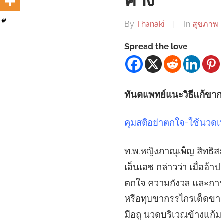
ค้าง
By
Thanaki
In
สุขภาพ
Spread the love
ทันตแพทย์แนะวิธีแก้ขา
คุมสติอย่าตกใจ-ใช้นวด
ท.พ.หญิงภาณุเพ็ญ สิทธิ
เอ็นเอช กล่าวว่า เมื่ออ้
ตกใจ ความกังวล และการ
หรือทุบขากรรไกรเด็ดขาด 
มือถู นวดบริเวณข้างแก้มท