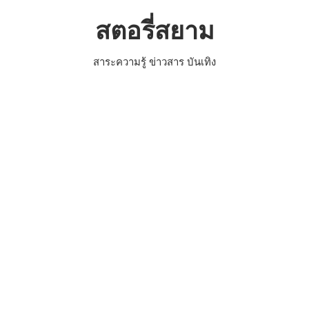
Skip
สตอรี่สยาม
to
content
สาระความรู้ ข่าวสาร บันเทิง