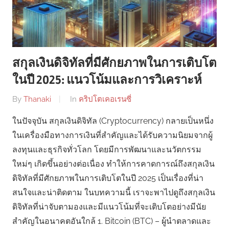
สกุลเงินดิจิทัลที่มีศักยภาพในการเติบโต
ในปี 2025: แนวโน้มและการวิเคราะห์
By
Thanaki
In
คริปโตเคอเรนซี่
ในปัจจุบัน สกุลเงินดิจิทัล (Cryptocurrency) กลายเป็นหนึ่ง
ในเครื่องมือทางการเงินที่สำคัญและได้รับความนิยมจากผู้
ลงทุนและธุรกิจทั่วโลก โดยมีการพัฒนาและนวัตกรรม
ใหม่ๆ เกิดขึ้นอย่างต่อเนื่อง ทำให้การคาดการณ์ถึงสกุลเงิน
ดิจิทัลที่มีศักยภาพในการเติบโตในปี 2025 เป็นเรื่องที่น่า
สนใจและน่าติดตาม ในบทความนี้ เราจะพาไปดูถึงสกุลเงิน
ดิจิทัลที่น่าจับตามองและมีแนวโน้มที่จะเติบโตอย่างมีนัย
สำคัญในอนาคตอันใกล้ 1. Bitcoin (BTC) – ผู้นำตลาดและ