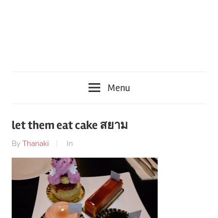
Menu
let them eat cake สยาม
By
Thanaki
In