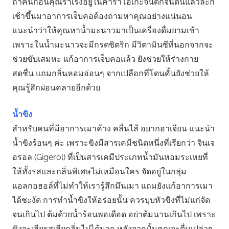
ถ้าคืนก่อนคุณร่าเริงอยู่ในคาราโอเกะจนดึกจนดื่นแล้วละก็
เช้าขึ้นมาอาการเจ็บคอต้องถามหาคุณอย่างแน่นอน
แนะนำว่าให้คุณหาน้ำมะนาวมาเป็นเครื่องดื่มยามเช้า
เพราะในน้ำมะนาวจะมีกรดซิตริก มีวิตามินซีที่นอกจากจะ
ช่วยขับเสมหะ แก้อาการเจ็บคอแล้ว ยังช่วยให้ร่างกาย
สดชื่น แถมกลิ่นหอมอ่อนๆ จากเปลือกที่โดนคั้นยังช่วยให้
คุณรู้สึกผ่อนคลายอีกด้วย
น้ำขิง
สำหรับคนที่มีอาการเมาค้าง คลื่นไส้ อยากอาเจียน แนะนำ
น้ำขิงร้อนๆ ค่ะ เพราะขิงมีสารเคมีชนิดหนึ่งที่เรียกว่า จินเจ
อรอล (Gigerol) ที่เป็นสารเคมีประเภทน้ำมันหอมระเหยที่
ให้ทั้งรสและกลิ่นพิเศษไม่เหมือนใคร จัดอยู่ในกลุ่ม
แอลกอฮอล์ที่ไม่ทำให้เรารู้สึกมึนเมา แถมยังแก้อาการเมา
ได้ชะงัด การทำน้ำขิงให้อร่อยนั้น ควรบุบหัวขิงที่ไม่แก่จัด
จนเกินไป ต้มด้วยน้ำร้อนพอเดือด อย่าต้มนานเกินไป เพราะ
ขิงจะเสียรสเสียกลิ่นไปได้มาก หลังจากนั้นคุณจะดื่มเปล่าๆ