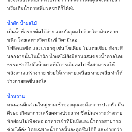
หรือเติมน้ำตาลเพิ่มรสชาติก็ได้ค่ะ
น้ำผัก น้ำผลไม้
เป็นน้ำที่อร่อยดื่มได้ง่าย และยังอุดมไปด้วยวิตามินหลาย
ชนิด โดยเฉพาะวิตามินซี วิตามินเอ
โฟลิคแอซิด และแร่ธาตุ เช่น โซเดียม โปแตสเซียม สังกะสี
นอกจากนั้นในน้ำผัก น้ำผลไม้ยังมีส่วนผสมของน้ำตาลโดย
ธรรมชาติไปถึงน้ำตาลที่มีการเติมลงไป ซึ่งสามารถให้
พลังงานแก่ร่างกาย ช่วยให้เราหายเหนื่อย หายเพลีย ทำให้
ร่างกายสดชื่นสดใส
น้ำหวาน
คนนอนดึกส่วนใหญ่ยามเช้าของคุณจะมีอาการปวดหัว มึน
ศีรษะ เกิดอาการเครียดทางประสาท ซึ่งเป็นเพราะร่างกาย
พักผ่อนไม่เพียงพอ อาหารเช้าที่มีแป้งและน้ำตาลสามารถ
ช่วยได้ค่ะ โดยเฉพาะน้ำตาลนั้นจะดูดซึมได้ดี และง่ายกว่า