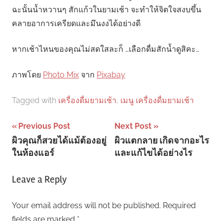
ฉะนั้นน้ำหวานๆ สักแก้วในยามเช้า จะทำให้จิตใจสงบขึ้น
คลายอาการเครียดและมึนงงได้อย่างดี
หากเช้าไหนของคุณไม่สดใสละก็ …เลือกดื่มสักน้ำดูสิคะ…
ภาพโดย
Photo Mix
จาก
Pixabay
Tagged with
เครื่องดื่มยามเช้า
,
เมนู เครื่องดื่มยามเช้า
Post
Previous Post
Next Post
ผิวคุณก็สวยได้แม้ต้องอยู่
ผิวแตกลาย เกิดจากอะไร
navigation
ในห้องแอร์
และแก้ไขได้อย่างไร
Leave a Reply
Your email address will not be published.
Required
fields are marked
*