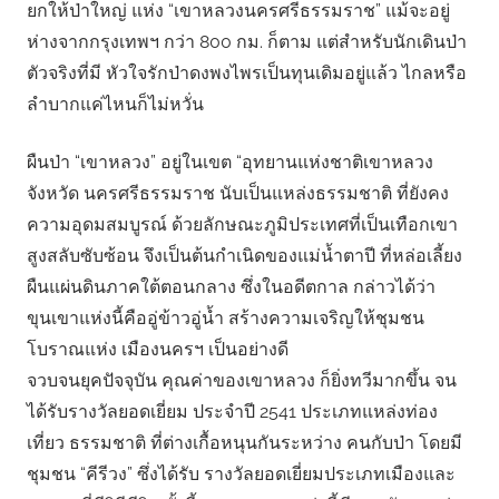
ยกให้ป่าใหญ่ แห่ง “เขาหลวงนครศรีธรรมราช” แม้จะอยู่
ห่างจากกรุงเทพฯ กว่า 800 กม. ก็ตาม แต่สําหรับนักเดินป่า
ตัวจริงที่มี หัวใจรักป่าดงพงไพรเป็นทุนเดิมอยู่แล้ว ไกลหรือ
ลําบากแค่ไหนก็ไม่หวั่น
ผืนป่า “เขาหลวง” อยู่ในเขต “อุทยานแห่งชาติเขาหลวง
จังหวัด นครศรีธรรมราช นับเป็นแหล่งธรรมชาติ ที่ยังคง
ความอุดมสมบูรณ์ ด้วยลักษณะภูมิประเทศที่เป็นเทือกเขา
สูงสลับซับซ้อน จึงเป็นต้นกําเนิดของแม่น้ำตาปี ที่หล่อเลี้ยง
ผืนแผ่นดินภาคใต้ตอนกลาง ซึ่งในอดีตกาล กล่าวได้ว่า
ขุนเขาแห่งนี้คืออู่ข้าวอู่น้ำ สร้างความเจริญให้ชุมชน
โบราณแห่ง เมืองนครฯ เป็นอย่างดี
จวบจนยุคปัจจุบัน คุณค่าของเขาหลวง ก็ยิ่งทวีมากขึ้น จน
ได้รับรางวัลยอดเยี่ยม ประจําปี 2541 ประเภทแหล่งท่อง
เที่ยว ธรรมชาติ ที่ต่างเกื้อหนุนกันระหว่าง คนกับป่า โดยมี
ชุมชน “คีรีวง” ซึ่งได้รับ รางวัลยอดเยี่ยมประเภทเมืองและ