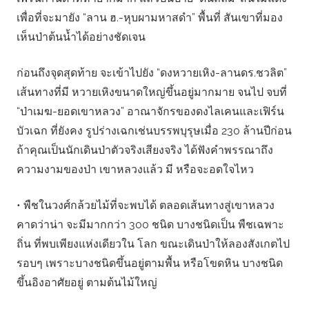
เพื่อที่จะมายัง “ลาน ฮ.-หุบผามหาสดํา” พื้นที่ สันเขาที่มอง
เห็นป่าต้นน้ำได้อย่างชัดเจน
ก่อนถึงจุดสุดท้าย จะเข้าไปยัง “ดงหวายเหิง-ลานดร.ชวลิต”
เส้นทางที่มี หวายเหิงขนาดใหญ่ขึ้นอยู่มากมาย จนไป จบที่
“ป่าเมฆ-ยอดเขาหลวง” อาณาจักรของดงไลเคนและเฟิร์น
บัวเฉก ที่ยังคง รูปร่างเฉกเช่นบรรพบุรุษเมื่อ 230 ล้านปีก่อน
ถ้าคุณเป็นนักเดินป่าตัวจริงเสียงจริง ได้ฟังคําพรรณาถึง
ความงามของป่า เขาหลวงแล้ว มี หรือจะอดใจไหว
• พืชในวงศ์กล้วยไม้ที่จะพบได้ ตลอดเส้นทางสู่เขาหลวง
คาดว่าน่า จะมีมากกว่า 300 ชนิด บางชนิดเป็น พืชเฉพาะ
ถิ่น ที่พบเพียงแห่งเดียวใน โลก ขณะเดินป่าให้ลองสังเกตไป
รอบๆ เพราะบางชนิดขึ้นอยู่ตามพื้น หรือโขดหิน บางชนิด
ขึ้นอิงอาศัยอยู่ ตามต้นไม้ใหญ่