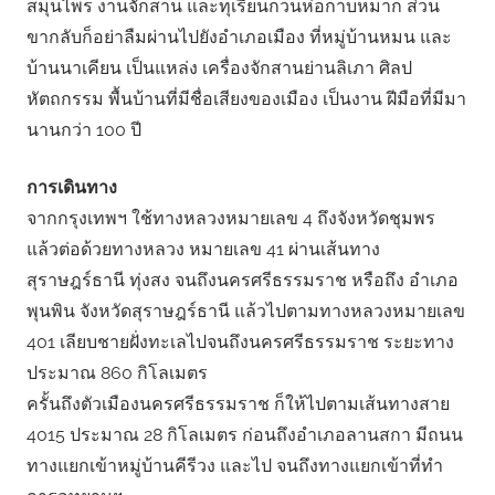
สมุนไพร งานจักสาน และทุเรียนกวนห่อกาบหมาก ส่วน
ขากลับก็อย่าลืมผ่านไปยังอําเภอเมือง ที่หมู่บ้านหมน และ
บ้านนาเคียน เป็นแหล่ง เครื่องจักสานย่านลิเภา ศิลป
หัตถกรรม พื้นบ้านที่มีชื่อเสียงของเมือง เป็นงาน ฝีมือที่มีมา
นานกว่า 100 ปี
การเดินทาง
จากกรุงเทพฯ ใช้ทางหลวงหมายเลข 4 ถึงจังหวัดชุมพร
แล้วต่อด้วยทางหลวง หมายเลข 41 ผ่านเส้นทาง
สุราษฎร์ธานี ทุ่งสง จนถึงนครศรีธรรมราช หรือถึง อําเภอ
พุนพิน จังหวัดสุราษฎร์ธานี แล้วไปตามทางหลวงหมายเลข
401 เลียบชายฝั่งทะเลไปจนถึงนครศรีธรรมราช ระยะทาง
ประมาณ 860 กิโลเมตร
ครั้นถึงตัวเมืองนครศรีธรรมราช ก็ให้ไปตามเส้นทางสาย
4015 ประมาณ 28 กิโลเมตร ก่อนถึงอําเภอลานสกา มีถนน
ทางแยกเข้าหมู่บ้านคีรีวง และไป จนถึงทางแยกเข้าที่ทํา