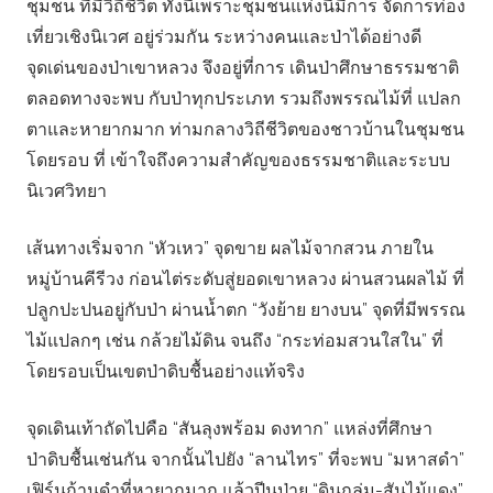
ชุมชน ที่มีวิถีชีวิต ทั้งนี้เพราะชุมชนแห่งนี้มีการ จัดการท่อง
เที่ยวเชิงนิเวศ อยู่ร่วมกัน ระหว่างคนและป่าได้อย่างดี
จุดเด่นของป่าเขาหลวง จึงอยู่ที่การ เดินป่าศึกษาธรรมชาติ
ตลอดทางจะพบ กับป่าทุกประเภท รวมถึงพรรณไม้ที่ แปลก
ตาและหายากมาก ท่ามกลางวิถีชีวิตของชาวบ้านในชุมชน
โดยรอบ ที่ เข้าใจถึงความสําคัญของธรรมชาติและระบบ
นิเวศวิทยา
เส้นทางเริ่มจาก “หัวเหว” จุดขาย ผลไม้จากสวน ภายใน
หมู่บ้านคีรีวง ก่อนไต่ระดับสู่ยอดเขาหลวง ผ่านสวนผลไม้ ที่
ปลูกปะปนอยู่กับป่า ผ่านน้ำตก “วังย้าย ยางบน” จุดที่มีพรรณ
ไม้แปลกๆ เช่น กล้วยไม้ดิน จนถึง “กระท่อมสวนใสใน” ที่
โดยรอบเป็นเขตป่าดิบชื้นอย่างแท้จริง
จุดเดินเท้าถัดไปคือ “สันลุงพร้อม ดงทาก” แหล่งที่ศึกษา
ป่าดิบชื้นเช่นกัน จากนั้นไปยัง “ลานไทร” ที่จะพบ “มหาสดํา”
เฟิร์นก้านดําที่หายากมาก แล้วปีนป่าย “ดินถล่ม-สันไม้แดง”