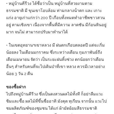
• หมู่บ้านคีรีวง ได้ชื่อว่าเป็น หมู่บ้านที่สวยงามตาม
ธรรมชาติ มี ขุนเขาโอบล้อม ท่ามกลางน้ําตก และ เกาะ
แก่ง อายุเก่าแก่กว่า 200 ปี เกือบทั้งหมดทําอาชีพชาวสวน
อยู่ ตามเชิงเขา เนื่องจากพื้นที่มีความ ลาดชัน มีก้อนหินอยู่
มาก จนไม่ สามารถปรับมาทํานาได้
• ในเขตอุทยานฯเขาหลวง มี ฝนตกเกือบตลอดปี แต่จะเริ่ม
น้อยลง ในเดือนมกราคม ซึ่งระหว่างเดือน กุมภาพันธ์ถึง
เดือนเมษายน จัดว่า เป็นระยะฝนทิ้งช่วง ตกน้อยกว่าเดือน
อื่นๆ สําหรับคนที่จะไปเดินป่าที่เขา หลวง ควรมีเวลาอย่าง
น้อย 3 วัน 2 คืน
ของซื้อฝาก
ไปถึงหมู่บ้านคีรีวง ซึ่งเป็นดงสวนผลไม้ทั้งที ก็อย่าลืมแวะ
ชิมและซื้อ ผลไม้ที่ขึ้นชื่ออาทิ มังคุด ทุเรียน จากนั้น แวะไป
ชมผลิตภัณฑ์ของชุมชน ได้แก่ ผ้ามัดย้อมสีธรรมชาติ