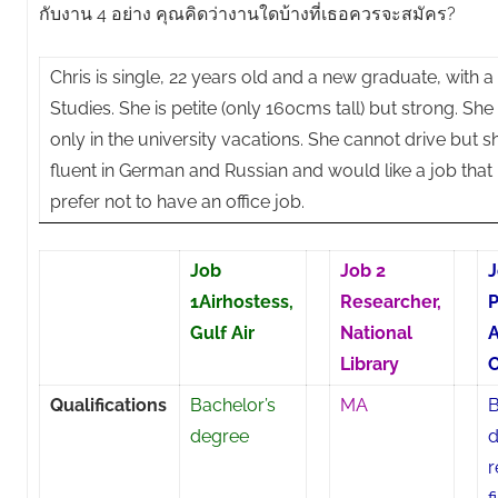
กับงาน 4 อย่าง คุณคิดว่างานใดบ้างที่เธอควรจะสมัคร?
Chris is single, 22 years old and a new graduate, with a
Studies. She is petite (only 160cms tall) but strong. S
only in the university vacations. She cannot drive but sh
fluent in German and Russian and would like a job that
prefer not to have an office job.
Job
Job 2
J
1Airhostess,
Researcher,
P
Gulf Air
National
A
Library
Qualifications
Bachelor’s
MA
B
degree
d
r