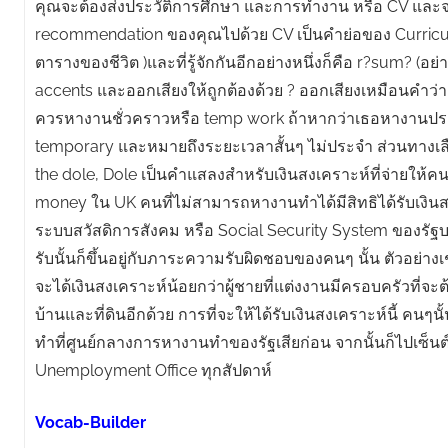
คุณจะต้องส่งประวัติการศึกษา และการทำงาน หรือ CV และจด
recommendation ของคุณไปด้วย CV เป็นคำย่อของ Curricul
ตารางของชีวิต )และที่รู้จักกันอีกอย่างหนึ่งก็คือ r?sum? (อย
accents และออกเสียงให้ถูกต้องด้วย ? ออกเสียงเหมือนคำว่า 
ควรหางานชั่วคราวหรือ temp work ถ้าหากว่าเธอหางานปร
temporary และหมายถึงระยะเวลาสั้นๆ ไม่ประจำ ส่วนทางเลือ
the dole, Dole เป็นคำแสลงสำหรับเงินสงเคราะห์ที่จ่ายให้
money ใน UK คนที่ไม่สามารถหางานทำได้มีสิทธิได้รับเงินส
ระบบสวัสดิการสังคม หรือ Social Security System ของรัฐบ
รับนั้นก็ขึ้นอยู่กับภาระความรับผิดชอบของคนๆ นั้น ตัวอย่างเช
จะได้เงินสงเคราะห์น้อยกว่าผู้ชายที่แต่งงานมีครอบครัวที่จะ
บ้านและที่ดินอีกด้วย การที่จะให้ได้รับเงินสงเคราะห์นี้ คนๆ
ทำที่ศูนย์กลางการหางานทำของรัฐเสียก่อน จากนั้นก็ไปเซ็นต์ช
Unemployment Office ทุกสัปดาห์
Vocab-Builder