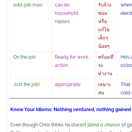
odd-job man
can do
รับจ้าง
when 
household
ซ่อม
elect
repairs
หรือ
แก้ไข
เล็กๆ
น้อยๆ
On the job
Ready for work,
พร้อมที่
He’s 
action
จะ
o’clo
ทำงาน
Just the job!
appropriate
เหมาะ
That 
สม
cold 
Know Your Idioms: Nothing ventured, nothing gained
Even though Chris thinks he
doesn’t stand a chance
of ge