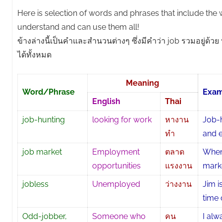
Here is selection of words and phrases that include the
understand and can use them all!
ข้างล่างนี้เป็นคำและสำนวนต่างๆ ซึ่งมีคำว่า job รวมอยู่ด้ว
ได้ทั้งหมด
Meaning
Word/Phrase
Exa
English
Thai
job-hunting
looking for work
หางาน
Job-h
ทำ
and 
job market
Employment
ตลาด
When
opportunities
แรงงาน
marke
jobless
Unemployed
ว่างงาน
Jim i
time 
Odd-jobber,
Someone who
คน
I alw