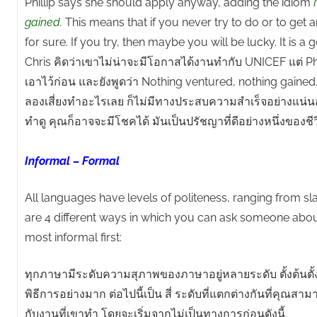
Phillip says she should apply anyway, adding the idiom
gained.
This means that if you never try to do or to get 
for sure. If you try, then maybe you will be lucky. It is a 
Chris คิดว่าเขาไม่น่าจะมีโอกาสได้งานทำกับ UNICEF แต่ Phi
เอาไว้ก่อน และยังพูดว่า Nothing ventured, nothing gained
ลองเสี่ยงทำอะไรเลย ก็ไม่มีทางประสบความสำเร็จอย่างแน่
ทำดู คุณก็อาจจะมีโชคได้ มันเป็นปรัชญาที่ดีอย่างหนึ่งของชีว
Informal – Formal
All languages have levels of politeness, ranging from sl
are 4 different ways in which you can ask someone about 
most informal first:
ทุกภาษามีระดับความสุภาพของภาษาอยู่หลายระดับ ตั้งต้นตั้
พิธีการอย่างมาก ต่อไปนี้เป็น สี่ ระดับที่แตกต่างกันที่คุณสา
กับงานที่เขาทำ โดยจะเริ่มจากไม่เป็นทางการก่อนดังนี้