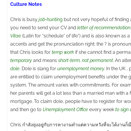
Culture Notes
Chris is busy
job-huntin
g
but not very hopeful of finding
you need to send your CV and
letter of recommendation
Vitae
(Latin for “schedule” of life”) and is also known as a
accents and get the pronunciation right: the ? is pronoun
that Chris looks for
temp work
if she cannot find a perma
temporary
and means
short-term
,
not permanent
. An alte
dole
. Dole is slang for
unemployment money
.
In the UK ,
are entitled to claim unemployment benefits under the
system. The amount varies with commitments. For examp
her parents will get a lot less than a married man with a
mortgage. To claim dole, people have to register for w
and then go to
Unemployment Office
every week
to sign 
Chris กำลังยุ่งอยู่กับการหางานทำแต่ความหวังที่จะได้งานก็