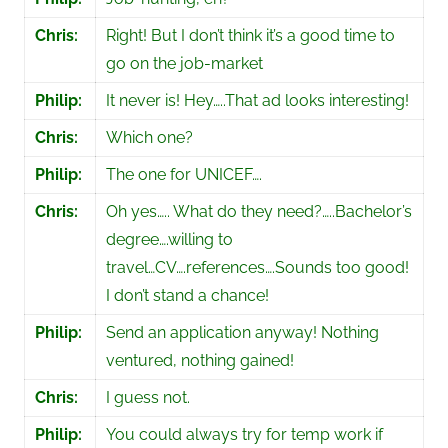
Chris:
Right! But I don’t think it’s a good time to
go on the job-market
Philip:
It never is! Hey…..That ad looks interesting!
Chris:
Which one?
Philip:
The one for UNICEF….
Chris:
Oh yes….. What do they need?…..Bachelor’s
degree….willing to
travel…CV….references….Sounds too good!
I don’t stand a chance!
Philip:
Send an application anyway! Nothing
ventured, nothing gained!
Chris:
I guess not.
Philip:
You could always try for temp work if