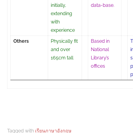
initially,
data-base.
extending
with
experience
Others
Physically fit
Based in
T
and over
National
i
165cm tall
Library’s
s
offices
p
p
Tagged with
เรียนภาษาอังกฤษ