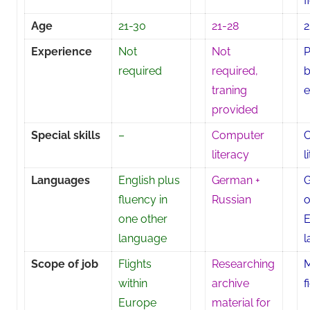
f
Age
21-30
21-28
2
Experience
Not
Not
P
required
required,
b
traning
e
provided
Special skills
–
Computer
literacy
l
Languages
English plus
German +
G
fluency in
Russian
o
one other
language
l
Scope of job
Flights
Researching
M
within
archive
f
Europe
material for