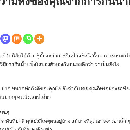
บความหึงของคุณจากการกินน้ำ
ก็วัดนิสัยได้ด้วย รู้มั้ยคะว่าการกินน้ำแข็งใสนั้นสามารถบอกได้ว่
การกินน้ำแข็งใสของตัวเองกันหน่อยดีกว่า ว่าเป็นยังไง
ยมาก ขนาดพ่อตัวดีของคุณไปจ๊ะจ๋ากับใคร คุณก็พร้อมจะรอฟั
เย็นมากๆ คนนึงเลยทีเดียว
แบนๆ
ะดับที่ปกติ คุณยังมีเหตุผลอยู่บ้าง แม้บางทีคุณอาจจะงอนเล็กๆ
ณยังไม่ทันง้อเลยด้วยซ้ำ